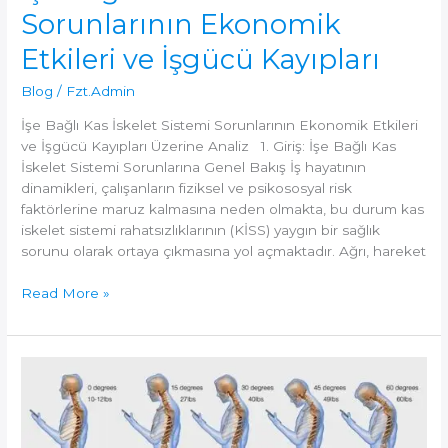
Sorunlarının Ekonomik
Etkileri ve İşgücü Kayıpları
Blog
/
Fzt.Admin
İşe Bağlı Kas İskelet Sistemi Sorunlarının Ekonomik Etkileri
ve İşgücü Kayıpları Üzerine Analiz 1. Giriş: İşe Bağlı Kas
İskelet Sistemi Sorunlarına Genel Bakış İş hayatının
dinamikleri, çalışanların fiziksel ve psikososyal risk
faktörlerine maruz kalmasına neden olmakta, bu durum kas
iskelet sistemi rahatsızlıklarının (KİSS) yaygın bir sağlık
sorunu olarak ortaya çıkmasına yol açmaktadır. Ağrı, hareket
İşe
Read More »
Bağlı
Kas
İskelet
Sistemi
Sorunlarının
Ekonomik
Etkileri