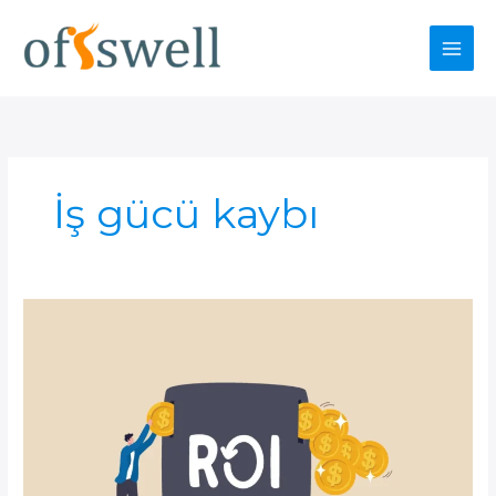
İçeriğe
atla
İş gücü kaybı