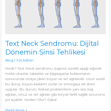
ve
İşgücü
Kayıpları
Text Neck Sendromu: Dijital
Dönemin Sinsi Tehlikesi
Blog
/
Fzt.Admin
Nedir? Text Neck sendromu, başınızı sürekli aşağı eğerek
mobil cihazlar, tabletler ve bilgisayarlar kullanmanın
sonucunda ortaya çıkan boyun ve sırt ağrılarıdır. Uzun süreli
bu duruş, boyun kaslarını zorlar ve omurgaya ek stres
uygular. Bu durum, fiziksel problemlerin yanı sıra, baş
ağrıları, omuz ve sırt ağrıları gibi birçok farklı sağlık sorununa
yol açabilir. Neden Olur? Dijital
Text
Read More »