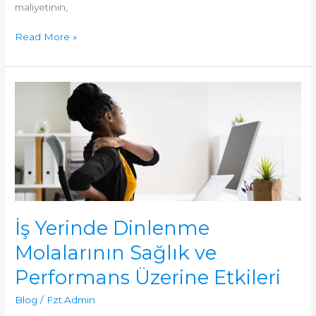
maliyetinin,
Presenteizm
Read More »
Nedir?
Çalışan
İşte
Ama
Performans
Neden
Düşük?
İş Yerinde Dinlenme
Molalarının Sağlık ve
Performans Üzerine Etkileri
Blog
/
Fzt.Admin