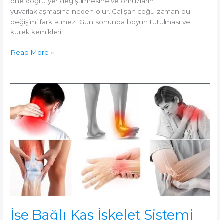
öne doğru yer değiştirmesine ve omuzların
yuvarlaklaşmasına neden olur. Çalışan çoğu zaman bu
değişimi fark etmez. Gün sonunda boyun tutulması ve
kürek kemikleri
Ofis
Read More »
Çalışanlarında
Üst
Çapraz
Sendromu:
Sessiz
Verimlilik
Kaybı
İşe Bağlı Kas İskelet Sistemi