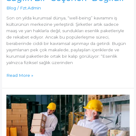
Blog
/
Fzt.Admin
Son on yılda kurumsal dünya, “well-being” kavramını iş
kültürünün merkezine yerleştirdi. Şirketler artık sadece
maaş ve yan haklarla değil, sundukları esenlik paketleriyle
de rekabet ediyor. Ancak bu popülerleşme süreci,
beraberinde ciddi bir kavramsal aşınmayı da getirdi. Bugün
yayımlanan pek çok makalede, paylaşılan içeriklerde ve
kurumsal paketlerde ortak bir kalıp görülüyor: “Esenlik
yalnızca fiziksel sağlık üzerinden
Well-
Read More »
being
Söylemlerinde
Görünmez
Tehlike:
Fiziksel
Sağlık
Bir
“Seçenek”
Değildir