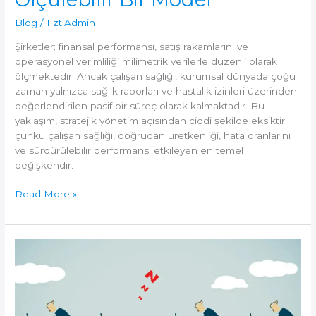
Blog
/
Fzt.Admin
Şirketler; finansal performansı, satış rakamlarını ve
operasyonel verimliliği milimetrik verilerle düzenli olarak
ölçmektedir. Ancak çalışan sağlığı, kurumsal dünyada çoğu
zaman yalnızca sağlık raporları ve hastalık izinleri üzerinden
değerlendirilen pasif bir süreç olarak kalmaktadır. Bu
yaklaşım, stratejik yönetim açısından ciddi şekilde eksiktir;
çünkü çalışan sağlığı, doğrudan üretkenliği, hata oranlarını
ve sürdürülebilir performansı etkileyen en temel
değişkendir.
Çalışan
Read More »
Sağlığı
KPI’ları
Nasıl
Belirlenir?
İK
ve
Yönetim
İçin