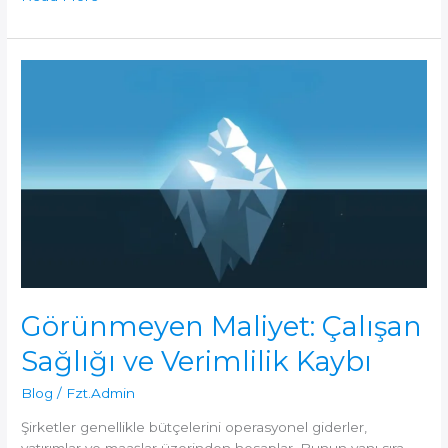
Neck
Sendromu:
Dijital
Dönemin
Sinsi
Tehlikesi
Görünmeyen Maliyet: Çalışan
Sağlığı ve Verimlilik Kaybı
Blog
/
Fzt.Admin
Şirketler genellikle bütçelerini operasyonel giderler,
yatırımlar ve maaşlar üzerinden hesaplar. Bunun yanı sıra