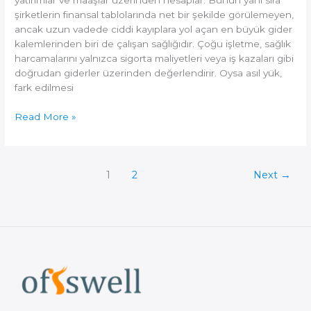
şirketlerin finansal tablolarında net bir şekilde görülemeyen,
ancak uzun vadede ciddi kayıplara yol açan en büyük gider
kalemlerinden biri de çalışan sağlığıdır. Çoğu işletme, sağlık
harcamalarını yalnızca sigorta maliyetleri veya iş kazaları gibi
doğrudan giderler üzerinden değerlendirir. Oysa asıl yük,
fark edilmesi
Görünmeyen
Read More »
Maliyet:
Çalışan
Sağlığı
ve
1
2
Next
→
Verimlilik
Kaybı