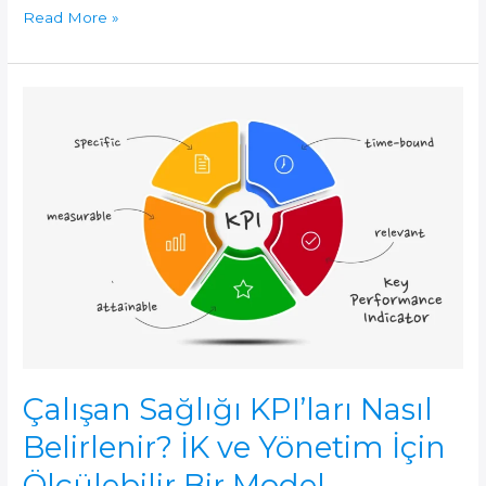
Üretim
Read More »
Hatlarında
8
Saat
Ayakta
Çalışmanın
Biyomekaniği
ve
Kurumsal
Risk
Yönetimi
Çalışan Sağlığı KPI’ları Nasıl
Belirlenir? İK ve Yönetim İçin
Ölçülebilir Bir Model