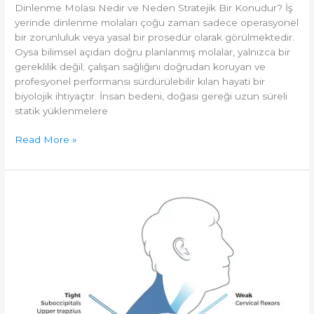
Dinlenme Molası Nedir ve Neden Stratejik Bir Konudur? İş
yerinde dinlenme molaları çoğu zaman sadece operasyonel
bir zorunluluk veya yasal bir prosedür olarak görülmektedir.
Oysa bilimsel açıdan doğru planlanmış molalar, yalnızca bir
gereklilik değil; çalışan sağlığını doğrudan koruyan ve
profesyonel performansı sürdürülebilir kılan hayati bir
biyolojik ihtiyaçtır. İnsan bedeni, doğası gereği uzun süreli
statik yüklenmelere
İş
Read More »
Yerinde
Dinlenme
Molalarının
Sağlık
ve
Performans
Üzerine
Etkileri