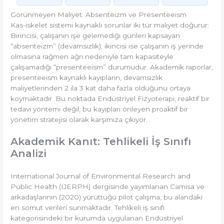
Görünmeyen Maliyet: Absenteizm ve Presenteeism
Kas-iskelet sistemi kaynaklı sorunlar iki tür maliyet doğurur:
Birincisi, çalışanın işe gelemediği günleri kapsayan
“absenteizm” (devamsızlık);
ikincisi ise çalışanın iş yerinde
olmasına rağmen ağrı nedeniyle tam kapasiteyle
çalışamadığı “presenteeism” durumudur.
Akademik raporlar,
presenteeism kaynaklı kayıpların, devamsızlık
maliyetlerinden 2 ila 3 kat daha fazla olduğunu ortaya
koymaktadır.
Bu noktada Endüstriyel Fizyoterapi, reaktif bir
tedavi yöntemi değil, bu kayıpları önleyen proaktif bir
yönetim stratejisi olarak karşımıza çıkıyor.
Akademik Kanıt: Tehlikeli İş Sınıfı
Analizi
International Journal of Environmental Research and
Public Health (IJERPH) dergisinde yayımlanan Camisa ve
arkadaşlarının (2020) yürüttüğü pilot çalışma, bu alandaki
en somut verileri sunmaktadır.
Tehlikeli iş sınıfı
kategorisindeki bir kurumda uygulanan Endüstriyel