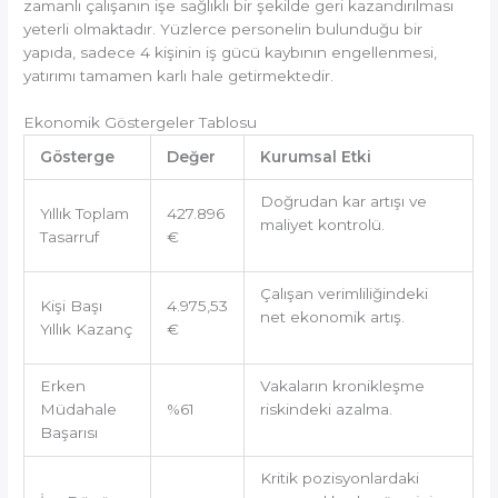
zamanlı çalışanın işe sağlıklı bir şekilde geri kazandırılması
yeterli olmaktadır.
Yüzlerce personelin bulunduğu bir
yapıda, sadece 4
kişinin iş gücü kaybının engellenmesi,
yatırımı tamamen karlı hale getirmektedir.
Ekonomik Göstergeler Tablosu
Gösterge
Değer
Kurumsal Etki
Doğrudan kar artışı ve
Yıllık Toplam
427.896
maliyet kontrolü.
Tasarruf
€
Çalışan verimliliğindeki
Kişi Başı
4.975,53
net ekonomik artış.
Yıllık Kazanç
€
Erken
Vakaların kronikleşme
Müdahale
%61
riskindeki azalma.
Başarısı
Kritik pozisyonlardaki