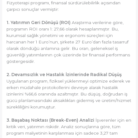
Fizyoterapi programı, finansal sürdürülebilirlik açısından
çarpıcı sonuçlar vermiştir:
1. Yatırımın Geri Dönüşü (
ROI)
Araştırma verilerine göre,
programın ROI oranı 1: 27,66 olarak hesaplanmıştır.
Bu,
kurumsal sağlık yönetimi ve ergonomi süreçleri için
harcanan her 1 Euro’nun, şirkete 27 Euro’dan fazla tasarruf
olarak döndüğü anlamına gelir.
Bu oran, geleneksel iş
güvenliği yatırımlarının çok üzerinde bir finansal performans
göstergesidir.
2. Devamsızlık ve Hastalık İzinlerinde Radikal Düşüş
Uygulanan program, fiziksel yüklenmeyi optimize ederek ve
erken müdahale protokollerini devreye alarak hastalık
izinlerini %66,6 oranında azaltmıştır.
Bu düşüş, doğrudan iş
gücü planlamasındaki aksaklıkları gidermiş ve üretim/hizmet
sürekliliğini korumuştur.
3. Başabaş Noktası (Break-Even) Analizi
İşverenler için en
kritik veri, yatırımın riskidir.
Analiz sonuçlarına göre, tüm
program maliyetinin karşılanması için sadece 3,27 tam