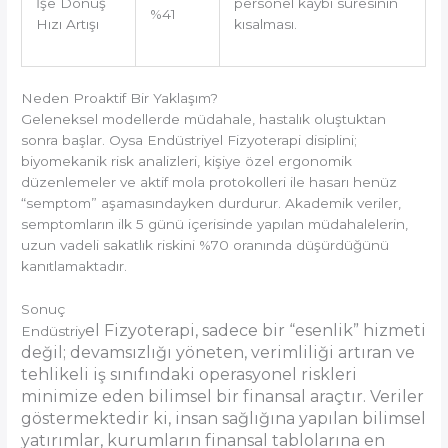
İşe Dönüş
personel kaybı süresinin
%41
Hızı Artışı
kısalması.
Neden Proaktif Bir Yaklaşım?
Geleneksel modellerde müdahale, hastalık oluştuktan
sonra başlar.
Oysa Endüstriyel Fizyoterapi disiplini;
biyomekanik risk analizleri, kişiye özel ergonomik
düzenlemeler ve aktif mola protokolleri ile hasarı henüz
“semptom” aşamasındayken durdurur.
Akademik veriler,
semptomların ilk 5 günü içerisinde yapılan müdahalelerin,
uzun vadeli sakatlık riskini %70 oranında düşürdüğünü
kanıtlamaktadır.
Sonuç
el Fizyoterapi, sadece bir “esenlik” hizmeti
Endüstriy
değil; devamsızlığı yöneten, verimliliği artıran ve
tehlikeli iş sınıfındaki operasyonel riskleri
minimize eden bilimsel bir finansal araçtır.
Veriler
göstermektedir ki, insan sağlığına yapılan bilimsel
yatırımlar, kurumların finansal tablolarına en