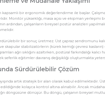
nleme ve Müdahale Yaklaşımı
 kapsamlı bir ergonomik değerlendirme ile başlar. Çalışma i
elidir. Monitör yüksekliği, masa açısı ve ekipman yerleşimi b
ardından, çalışanların bireysel postür analizleri yapılmalı 
melidir.
rdürülebilir bir sonuç üretmez. Üst çapraz sendromunu kalı
ve skapular stabilizatörlerin (kürek kemiği çevresi kasların) 
ramları ağrı sıklığını azaltırken, postüral farkındalığı kalıcı 
k seferlik eğitimler davranış değişikliği oluşturmakta yetersi
nda Sürdürülebilir Çözüm
yışında artık stratejik bir alan olarak kabul edilmektedir. 
edildiğinde kolayca kontrol altına alınabilir. Ancak müdaha
 ağrı döngüsüne dönüşür. Bu döngü, çalışanın bireysel mut