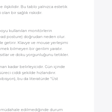
lişkilidir. Bu tablo yalnızca estetik
lan bir sağlık riskidir.
oyu kullanılan monitörlerin
head posture) doğrudan neden olur.
le getirir. Klavye ve mouse yerleşimi
tmek bilmeyen bir gerilim yaratır.
ısıtlar ve doku yorgunluğunu tetikler.
man kadar belirleyicidir. Gün içinde
eci ciddi şekilde hızlandırır.
hibisyon), bu da literatürde “Üst
ncak müdahale edilmediğinde durum