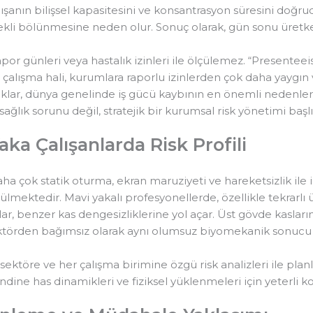
çalışanın bilişsel kapasitesini ve konsantrasyon süresini doğr
ürekli bölünmesine neden olur. Sonuç olarak, gün sonu üretke
r günleri veya hastalık izinleri ile ölçülemez. “Presenteei
 çalışma hali, kurumlara raporlu izinlerden çok daha yaygın
lıklar, dünya genelinde iş gücü kaybının en önemli nedenleri
ağlık sorunu değil, stratejik bir kurumsal risk yönetimi başlı
ka Çalışanlarda Risk Profili
aha çok statik oturma, ekran maruziyeti ve hareketsizlik ile i
rülmektedir. Mavi yakalı profesyonellerde, özellikle tekrarl
lar, benzer kas dengesizliklerine yol açar. Üst gövde kaslar
ktörden bağımsız olarak aynı olumsuz biyomekanik sonucu ü
ektöre ve her çalışma birimine özgü risk analizleri ile plan
dine has dinamikleri ve fiziksel yüklenmeleri için yeterli 