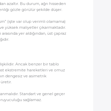
udan azaltır. Bu durum, ağrı hisseden
nliği gözle görülür şekilde düşer.
sm” (işte var olup verimli olamama)
 ve yüksek maliyetler çıkarmaktadır.
 arasında yer aldığından, üst çapraz
ğıdır.
lişkilidir. Ancak benzer bir tablo
ı üst ekstremite hareketleri ve omuz
ının dengesiz ve asimetrik
retir.
lanmalıdır. Standart ve genel geçer
koruyuculuğu sağlamaz.