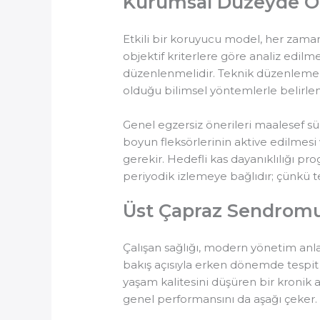
Kurumsal Düzeyde Ö
Etkili bir koruyucu model, her zaman
objektif kriterlere göre analiz edilm
düzenlenmelidir. Teknik düzenlemenin 
olduğu bilimsel yöntemlerle belirlen
Genel egzersiz önerileri maalesef sü
boyun fleksörlerinin aktive edilmesi 
gerekir. Hedefli kas dayanıklılığı prog
periyodik izlemeye bağlıdır; çünkü te
Üst Çapraz Sendromu
Çalışan sağlığı, modern yönetim anla
bakış açısıyla erken dönemde tespit 
yaşam kalitesini düşüren bir kronik
genel performansını da aşağı çeker.