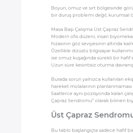
Boyun, omuz ve sırt bölgesinde görüle
bir duruş problemi değil, kurumsal öl
Masa Başı Çalışma Üst Çapraz Sendr
Modern ofis düzeni, insan biyomekan
hizasının göz seviyesinin altında k
Özellikle dizüstü bilgisayar kullanım
ise omuz kuşağında sürekli bir hafif
Uzun süre kesintisiz oturma davranışı
Burada sorun yalnızca kullanılan ekip
hareket molalarının planlanmaması ve
Saatlerce aynı pozisyonda kalan çalışa
Çapraz Sendromu” olarak bilinen biy
Üst Çapraz Sendromu
Bu tablo başlangıçta sadece hafif bi