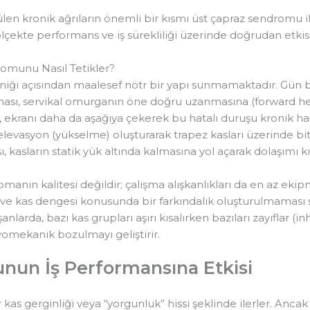
n kronik ağrıların önemli bir kısmı üst çapraz sendromu ile i
çekte performans ve iş sürekliliği üzerinde doğrudan etkisi o
omunu Nasıl Tetikler?
iği açısından maalesef nötr bir yapı sunmamaktadır. Gün b
alması, servikal omurganın öne doğru uzanmasına (forward 
ı, ekranı daha da aşağıya çekerek bu hatalı duruşu kronik ha
 elevasyon (yükselme) oluşturarak trapez kasları üzerinde bi
, kasların statik yük altında kalmasına yol açarak dolaşımı k
manın kalitesi değildir; çalışma alışkanlıkları da en az ekip
 kas dengesi konusunda bir farkındalık oluşturulmaması sür
nlarda, bazı kas grupları aşırı kısalırken bazıları zayıflar (in
omekanik bozulmayı geliştirir.
nun İş Performansına Etkisi
r kas gerginliği veya “yorgunluk” hissi şeklinde ilerler. A