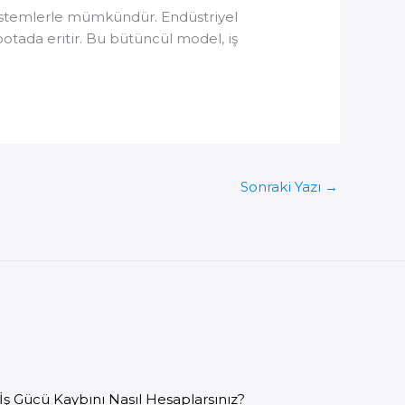
 sistemlerle mümkündür. Endüstriyel
potada eritir. Bu bütüncül model, iş
Sonraki Yazı
→
İş Gücü Kaybını Nasıl Hesaplarsınız?