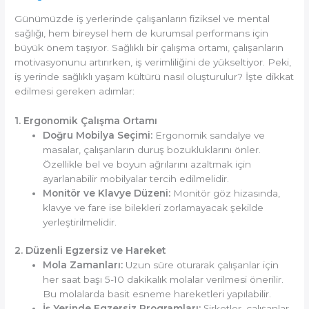
Günümüzde iş yerlerinde çalışanların fiziksel ve mental
sağlığı, hem bireysel hem de kurumsal performans için
büyük önem taşıyor. Sağlıklı bir çalışma ortamı, çalışanların
motivasyonunu artırırken, iş verimliliğini de yükseltiyor. Peki,
iş yerinde sağlıklı yaşam kültürü nasıl oluşturulur? İşte dikkat
edilmesi gereken adımlar:
1. Ergonomik Çalışma Ortamı
Doğru Mobilya Seçimi:
Ergonomik sandalye ve
masalar, çalışanların duruş bozukluklarını önler.
Özellikle bel ve boyun ağrılarını azaltmak için
ayarlanabilir mobilyalar tercih edilmelidir.
Monitör ve Klavye Düzeni:
Monitör göz hizasında,
klavye ve fare ise bilekleri zorlamayacak şekilde
yerleştirilmelidir.
2. Düzenli Egzersiz ve Hareket
Mola Zamanları:
Uzun süre oturarak çalışanlar için
her saat başı 5-10 dakikalık molalar verilmesi önerilir.
Bu molalarda basit esneme hareketleri yapılabilir.
İş Yerinde Egzersiz Programları:
Şirketler, çalışanlar